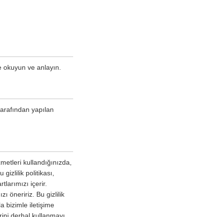
ce okuyun ve anlayın.
tarafından yapılan
metleri kullandığınızda,
gizlilik politikası,
tlarımızı içerir.
 öneririz. Bu gizlilik
a bizimle iletişime
erini derhal kullanmayı