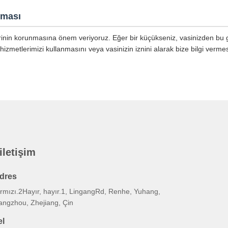
nması
lerinin korunmasına önem veriyoruz. Eğer bir küçükseniz, vasinizden bu giz
hizmetlerimizi kullanmasını veya vasinizin iznini alarak bize bilgi vermes
 iletişim
dres
ırmızı.2Hayır, hayır.1, LingangRd, Renhe, Yuhang,
angzhou, Zhejiang, Çin
el