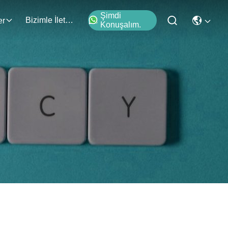
Şimdi
Bizimle İletişim
er
Konuşalım.