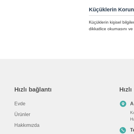
Küçüklerin Koru
Küçüklerin kişisel bilgi
dikkatlice okumasını ve 
Hızlı bağlantı
Hızlı
Evde
A
K
Ürünler
H
Hakkımızda
T