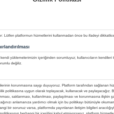
tır: Lütfen platformun hizmetlerini kullanmadan önce bu ifadeyi dikkatli
ırlandırılması
kendi yüklemelerimizin içeriğinden sorumluyuz; kullanıcıların kendileri 
rumlu değiliz.
ilgilerinin korunmasına saygı duyuyoruz. Platform tarafından sağlanan hiz
izlilik politikasına uygun olarak toplayacak, kullanacak ve paylaşacağız. Bu 
planması, saklanması, kullanılması, paylaşılması ve korunmasına ilişkin şar
yacağınızı anlamanıza yardımcı olmak için bu politikayı bütünüyle okumanızı
ngi bir sorunuz varsa, platformda yayınlanan iletişim bilgileri aracılığıyl
ik politikasının herhangi bir içeriğini kabul etmiyorsanız, platform hizmetl