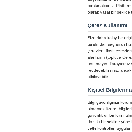
bırakmalısınız. Platform
olarak yasal bir şekild
Çerez Kullanımı
Size daha kolay bir erişi
tarafından sağlanan hizm
çerezleri, flash çerezle
alanlarını (topluca Çerez
unutmayın. Tarayıcınız v
reddedebilirsiniz, ancak
etkileyebilir.
Kişisel Bilgileri
Bilgi güvenliğinizi koru
olmamak üzere, bilgiler
güvenlik önlemlerini alm
da sıkı bir şekilde yöne
yetki kontrolleri uygula