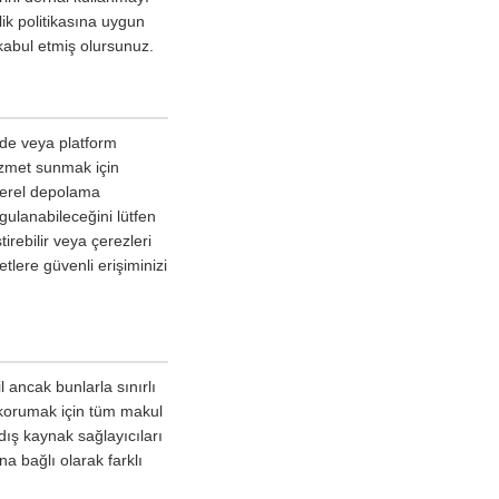
lik politikasına uygun
kabul etmiş olursunuz.
izde veya platform
hizmet sunmak için
 yerel depolama
ygulanabileceğini lütfen
irebilir veya çerezleri
tlere güvenli erişiminizi
l ancak bunlarla sınırlı
 korumak için tüm makul
dış kaynak sağlayıcıları
na bağlı olarak farklı