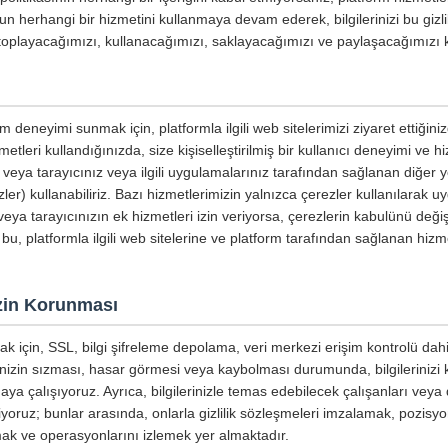
un herhangi bir hizmetini kullanmaya devam ederek, bilgilerinizi bu gizli
e toplayacağımızı, kullanacağımızı, saklayacağımızı ve paylaşacağımızı 
m deneyimi sunmak için, platformla ilgili web sitelerimizi ziyaret ettiğin
etleri kullandığınızda, size kişiselleştirilmiş bir kullanıcı deneyimi ve 
ri veya tarayıcınız veya ilgili uygulamalarınız tarafından sağlanan diğer
ler) kullanabiliriz. Bazı hizmetlerimizin yalnızca çerezler kullanılarak u
eya tarayıcınızın ek hizmetleri izin veriyorsa, çerezlerin kabulünü değişt
 bu, platformla ilgili web sitelerine ve platform tarafından sağlanan hizme
nizin Korunması
mak için, SSL, bilgi şifreleme depolama, veri merkezi erişim kontrolü dahi
inizin sızması, hasar görmesi veya kaybolması durumunda, bilgilerinizi
aya çalışıyoruz. Ayrıca, bilgilerinizle temas edebilecek çalışanları veya 
tiyoruz; bunlar arasında, onlarla gizlilik sözleşmeleri imzalamak, pozisyo
mak ve operasyonlarını izlemek yer almaktadır.