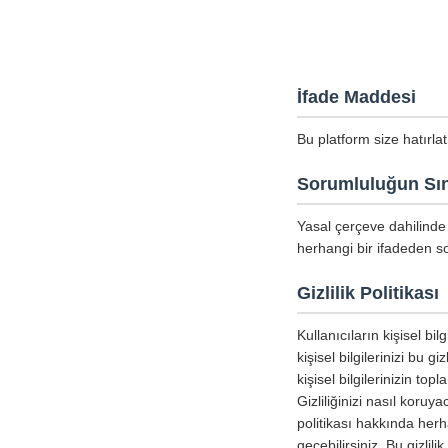
İfade Maddesi
Bu platform size hatırla
Sorumluluğun Sın
Yasal çerçeve dahilinde 
herhangi bir ifadeden so
Gizlilik Politikası
Kullanıcıların kişisel b
kişisel bilgilerinizi bu g
kişisel bilgilerinizin to
Gizliliğinizi nasıl koru
politikası hakkında herha
geçebilirsiniz. Bu gizlil