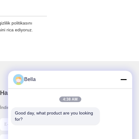
lilik politikasını
ini rica ediyoruz.
Bella
Haber Bültenimiz
4:38 AM
İndirimler ve daha fazlası için bültenimize abone olun.
Good day, what product are you looking 
for?