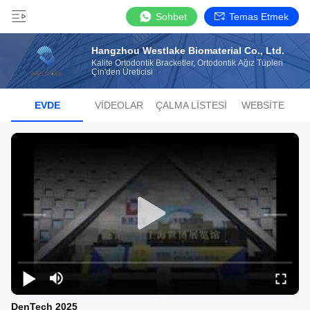
Sohbet
Temas Etmek
Hangzhou Westlake Biomaterial Co., Ltd.
Kalite Ortodontik Bracketler, Ortodontik Ağız Tüpleri
Çin'den Üreticisi
EVDE
VIDEOLAR
ÇALMA LISTESI
WEBSITE
DenTech 2025