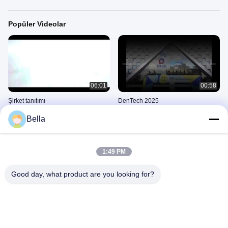
Popüler Videolar
06:01
00:58
Şirket tanıtımı
DenTech 2025
April 26, 2024
October 27, 2025
Bella
Son Zamanlardaki Videolar
1:49 PM
Good day, what product are you looking for?
00:58
06:01
DenTech 2025
Şirket tanıtımı
October 27, 2025
April 26, 2024